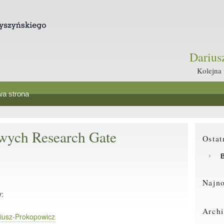
Dariu
Kolejna
a strona
wych Research Gate
Ostat
B
Najn
y:
Arch
riusz-Prokopowicz