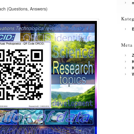
m
ach (Questions, Answers)
Kateg
B
Meta
Z
K
K
W