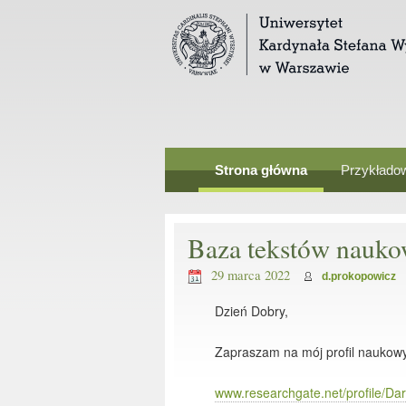
Strona główna
Przykładow
Baza tekstów nauko
29 marca 2022
d.prokopowicz
Dzień Dobry,
Zapraszam na mój profil naukow
www.researchgate.net/profile/Da