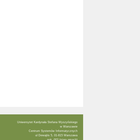
Uniwersytet Kardynała Stefana Wyszyńskiego
w Warszawie
Centrum Systemów Informatycznych
ul Dewajtis 5, 01-815 Warszawa
pok. 002 (stary gmach)