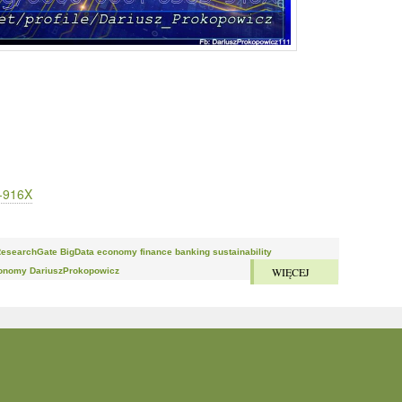
3-916X
esearchGate BigData economy finance banking sustainability
WIĘCEJ
conomy DariuszProkopowicz