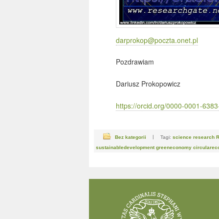
darprokop@poczta.onet.pl
Pozdrawiam
Dariusz Prokopowicz
https://orcid.org/0000-0001-638
Bez kategorii
|
Tagi:
science research R
sustainabledevelopment greeneconomy circulare